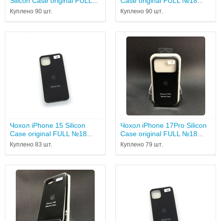
Silicon Case original FULL
Case original FULL №18
№18 black...
black...
Куплено 90 шт.
Куплено 90 шт.
Чохол iPhone 15 Silicon
Чохол iPhone 17Pro Silicon
Case original FULL №18
Case original FULL №18
Black...
black...
Куплено 83 шт.
Куплено 79 шт.