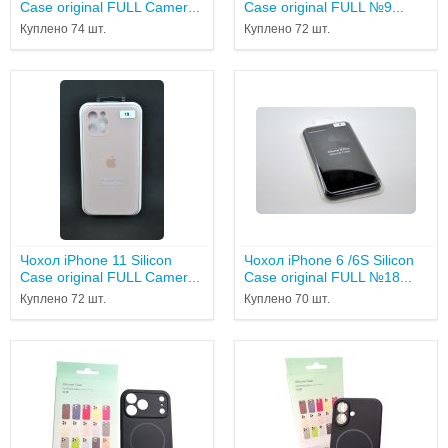
Case original FULL Camera
Case original FULL №9
№ 11 antique white...
white...
Куплено 74 шт.
Куплено 72 шт.
Чохол iPhone 11 Silicon
Чохол iPhone 6 /6S Silicon
Case original FULL Camera
Case original FULL №18
№19 pink sand...
black...
Куплено 72 шт.
Куплено 70 шт.