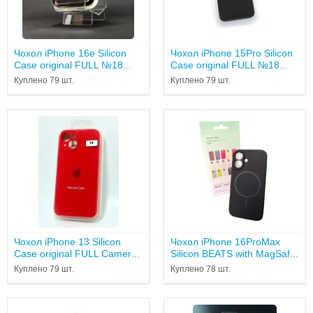
Чохол iPhone 16e Silicon
Чохол iPhone 15Pro Silicon
Case original FULL №18
Case original FULL №18
Black...
black...
Куплено 79 шт.
Куплено 79 шт.
Чохол iPhone 13 Silicon
Чохол iPhone 16ProMax
Case original FULL Camera
Silicon BEATS with MagSafe
№14 red...
№7 Midnight...
Куплено 79 шт.
Куплено 78 шт.