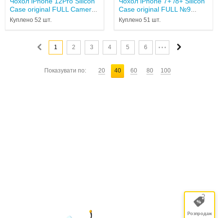
Чохол iPhone 12Pro Silicon
Чохол iPhone 7+ /8+ Silicon
Case original FULL Camera
Case original FULL №9
№18 Black (4you) (NO
white...
Куплено 52 шт.
Куплено 51 шт.
LOGO...
1
2
3
4
5
6
Показувати по:
20
40
60
80
100
Розпродаж