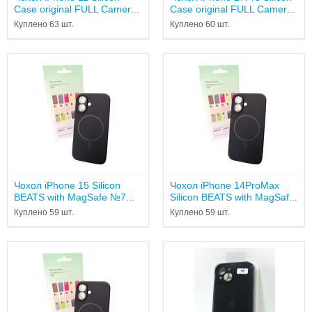
Case original FULL Camera
Case original FULL Camera
№10 Stone...
№18 black...
Куплено 63 шт.
Куплено 60 шт.
Чохол iPhone 15 Silicon
Чохол iPhone 14ProMax
BEATS with MagSafe №7
Silicon BEATS with MagSafe
Midnight Black...
№7 Midnight...
Куплено 59 шт.
Куплено 59 шт.