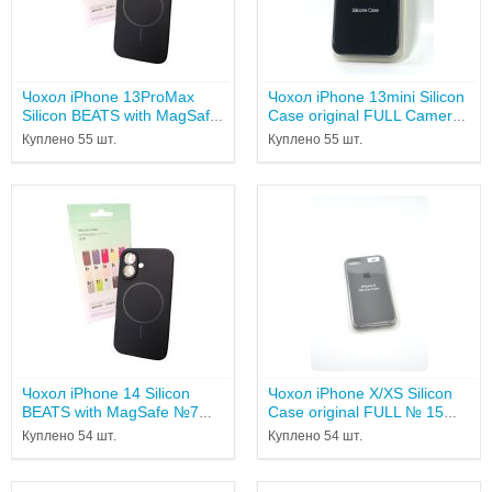
Чохол iPhone 13ProMax
Чохол iPhone 13mini Silicon
Silicon BEATS with MagSafe
Case original FULL Camera
№7 Midnight...
№18 black...
Куплено 55 шт.
Куплено 55 шт.
Чохол iPhone 14 Silicon
Чохол iPhone X/XS Silicon
BEATS with MagSafe №7
Case original FULL № 15
Midnight...
marengo ( 4you...
Куплено 54 шт.
Куплено 54 шт.