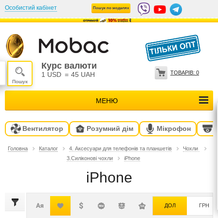
Особистий кабінет
Пошук по моделях
Курс валюти
ТОВАРІВ:
0
1 USD
=
45 UAH
МЕНЮ
Вентилятор
Розумний дім
Мікрофон
Головна
Каталог
4. Аксесуари для телефонів та планшетів
Чохли
3.Силіконові чохли
iPhone
iPhone
ДОЛ
ГРН