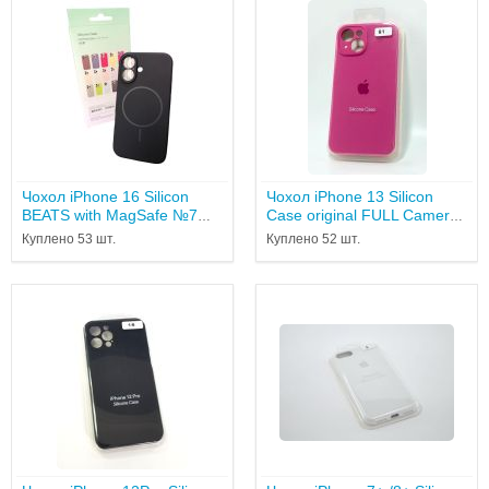
Чохол iPhone 16 Silicon
Чохол iPhone 13 Silicon
BEATS with MagSafe №7
Case original FULL Camera
Midnight...
№ 61 hibiscous ( 4you...
Куплено 53 шт.
Куплено 52 шт.