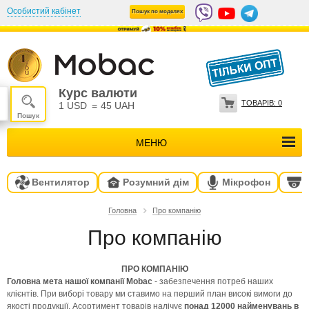
Особистий кабінет
Пошук по моделях
Курс валюти
ТОВАРІВ:
0
1 USD
=
45 UAH
МЕНЮ
Вентилятор
Розумний дім
Мікрофон
Головна
Про компанію
Про компанію
ПРО КОМПАНІЮ
Головна мета нашої компанії Mobac
- забезпечення потреб наших
клієнтів. При виборі товару ми ставимо на перший план високі вимоги до
якості продукції. Асортимент товарів налічує
понад 12000 найменувань
в