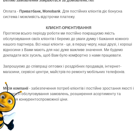
Великі замовлення збираються за домовленістю!
Оплата -
Приватбанк, Monobank
. Для постійних клієнтів діє бонусна
система і можливість відстрочки платежу.
КЛИЄНТ-ОРІЄНТУВАННЯ
Протягом всього періоду роботи ми постійно покращуємо якість
обслуговування своїх клієнтів і беремо до уваги думку і бажання кожного
нашого партнера. Всі наші клієнти - це, в першу чергу, наші друзі, і хороші
відносини з Вами мають для нас дуже важливе значення. Ми будемо
докладати всіх зусиль, щоб Вам було комфортно з нами працювати.
Запрошуємо до співпраці оптових і роздрібних продавців, інтернет-
магазини, сервісні центри, майстрів по ремонту мобільних телефонів.
Місія компанії
- забезпечення потреб клієнтів і постійне зростання якості і
швидкості обслуговування замовлень, розширення асортименту та
надання конкурентоспроможної ціни.