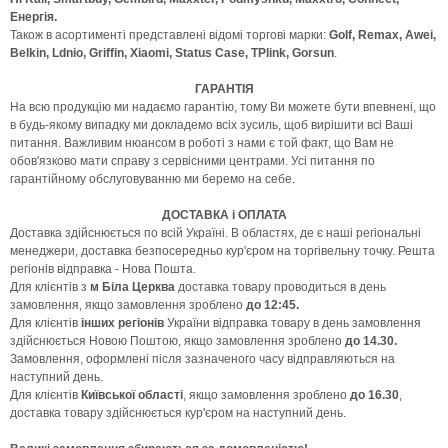
Енергія.
Також в асортименті представлені відомі торгові марки:
Golf, Remax, Awei,
Belkin, Ldnio, Griffin, Xiaomi, Status Case, TPlink, Gorsun
.
ГАРАНТІЯ
На всю продукцію ми надаємо гарантію, тому Ви можете бути впевнені, що
в будь-якому випадку ми докладемо всіх зусиль, щоб вирішити всі Ваші
питання. Важливим нюансом в роботі з нами є той факт, що Вам не
обов'язково мати справу з сервісними центрами. Усі питання по
гарантійному обслуговуванню ми беремо на себе.
ДОСТАВКА і ОПЛАТА
Доставка здійснюється по всій Україні. В областях, де є наші регіональні
менеджери, доставка безпосередньо кур'єром на торгівельну точку. Решта
регіонів відправка - Нова Пошта.
Для клієнтів з
м Біла Церква
доставка товару проводиться в день
замовлення, якщо замовлення зроблено
до 12:45.
Для клієнтів
інших регіонів
України відправка товару в день замовлення
здійснюється Новою Поштою, якщо замовлення зроблено
до 14.30.
Замовлення, оформлені після зазначеного часу відправляються на
наступний день.
Для клієнтів
Київської області
, якщо замовлення зроблено
до 16.30
,
доставка товару здійснюється кур'єром на наступний день.