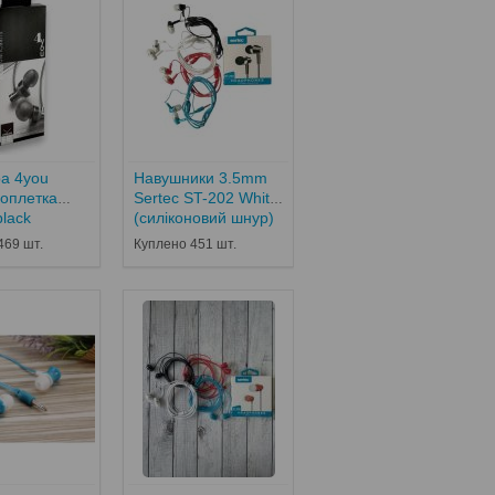
ра 4you
Навушники 3.5mm
оплетка
Sertec ST-202 White
black
(силіконовий шнур)
469 шт.
Куплено 451 шт.