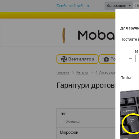
Всі розділи
Особистий кабінет
Для зручн
КА
Поставте м
Вентилятор
Розумний ді
Головна
Каталог
4. Аксесуари для телефоні
Потім:
Гарнітури дротові
Тип
Вкладиші
Мікрофон