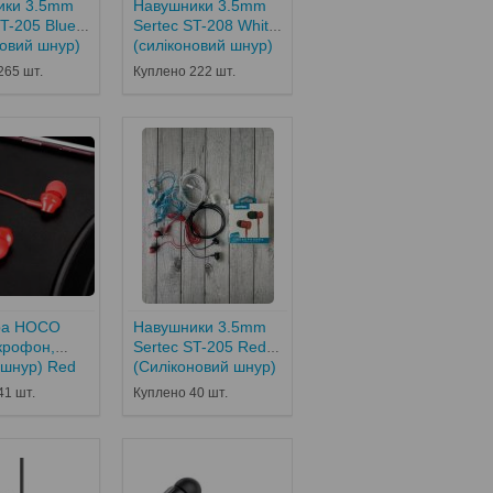
ики 3.5mm
Навушники 3.5mm
ST-205 Blue
Sertec ST-208 White
новий шнур)
(силіконовий шнур)
265 шт.
Куплено 222 шт.
ура HOCO
Навушники 3.5mm
крофон,
Sertec ST-205 Red
 шнур) Red
(Силіконовий шнур)
41 шт.
Куплено 40 шт.