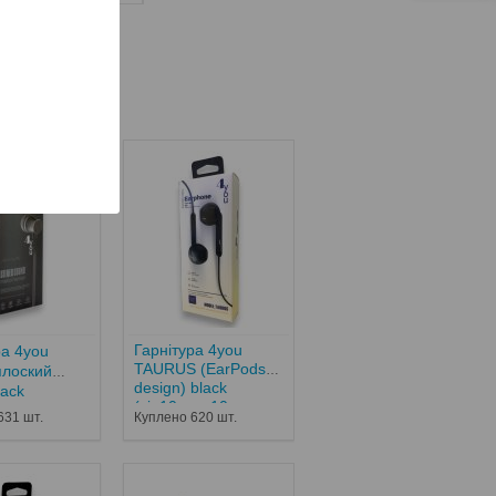
ксесуари
Гарнітура 4you
ра 4you
TAURUS (EarPods
плоский
design) black
lack
(від10шт - 10...
631 шт.
Куплено 620 шт.