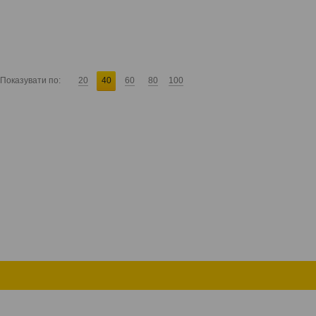
Показувати по:
20
40
60
80
100