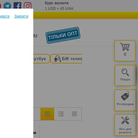
Курс валюти
1 USD
=
45 UAH
увати
Закрити
КОНТАКТИ
RU
0
БЖ
БЖ ноутбук
БЖ телефон
Розпродаж
ОЛ
ГРН
Все для
ики
Акумулятори
ремонту