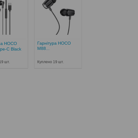
Гарнітура HOCO
ура HOCO
M88...
pe-C Black
19 шт.
Куплено 19 шт.