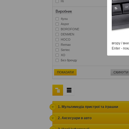
Ні
Виробник
4you
Aspor
BOROFONE
DENMEN
HOCO
вгору / вни
Remax
Enter - по
Sertec
XO
Без бренду
ПОКАЗАТИ
СКИНУТИ
1. Мультимедіа пристрої та іграшки
2. Аксесуари в авто