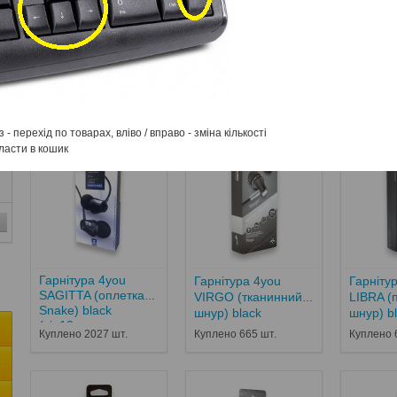
Гарнітури дротові
Зарядні пристрої
Захисне скло
Інші а
Портативні колонки
Чохли
з - перехід по товарах, вліво / вправо - зміна кількості
класти в кошик
Гарнітура 4you
Гарнітура 4you
Гарніту
SAGITTA (оплетка
VIRGO (тканинний
LIBRA (
Snake) black
шнур) black
шнур) b
(від10...
Куплено 2027 шт.
Куплено 665 шт.
Куплено 