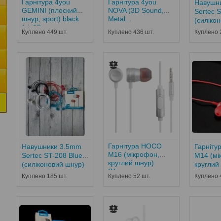
Гарнітура 4you
Гарнітура 4you
Навушн
GEMINI (плоский
NOVA (3D Sound,
Sertec 
шнур, sport) black
Metal...
(силіко
(від10...
Куплено 449 шт.
Куплено 436 шт.
Куплено 
Гарнітура HOCO
Навушники 3.5mm
Гарніт
M16 (мікрофон,
Sertec ST-208 Blue
M14 (мі
круглий шнур)
(силіконовий шнур)
круглий
Silver...
Куплено 185 шт.
Куплено 52 шт.
Куплено 