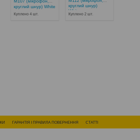
M112 (мікрофон,
M107 (мікрофон,
круглий шнур)
круглий шнур) White
White...
Куплено 4 шт.
Куплено 2 шт.
ВКИ
ГАРАНТІЯ І ПРАВИЛА ПОВЕРНЕННЯ
СТАТТІ