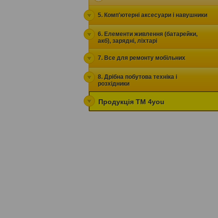
5. Комп'ютерні аксесуари і навушники
6. Елементи живлення (батарейки,
акб), зарядні, ліхтарі
7. Все для ремонту мобільних
8. Дрібна побутова техніка і
розхідники
Продукція ТМ 4you