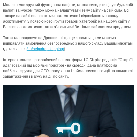
Магазин має зручний функціонал націнки, можна виводити ціну в будь-якій
валюті за курсом, також можна налаштувати тему сайту на свій смак. Всі
товари на сайті оновлюються автоматично і відповідають нашому
асортименту. З появою нової групи товарів (категорій) на нашому сайті у
Вас вони автоматично також з'являтися! Ви тільки займаєтеся продажем.
Також ми працюємо по Дропшиппінг, а це значить що ми можемо
відправляти замовлення безпосередньо з нашого складу Вашим клієнтам
(детальніше
/ua/help/dropshipping/
).
Інтернет-магазин розроблений на платформі 1С-Бітрікс редакція "Старт" і
адаптований під мобільні пристрої - на сьогодні дана платформа
найбільш зручна для СЕО просування і займає високі позиції по швидкості
завантаження і відгуку на дії по сайту.