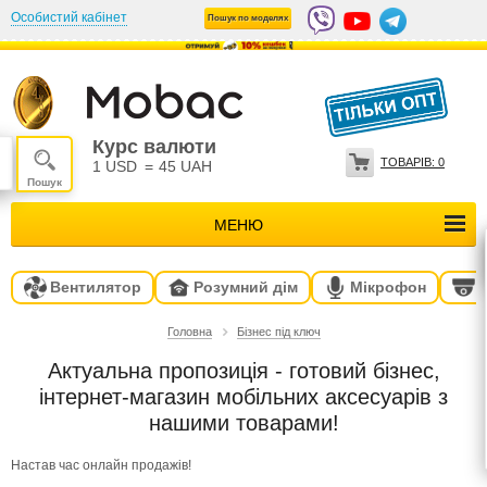
Особистий кабінет
Пошук по моделях
Курс валюти
ТОВАРІВ:
0
1 USD
=
45 UAH
МЕНЮ
Вентилятор
Розумний дім
Мікрофон
Головна
Бізнес під ключ
Актуальна пропозиція - готовий бізнес,
інтернет-магазин мобільних аксесуарів з
нашими товарами!
Настав час онлайн продажів!