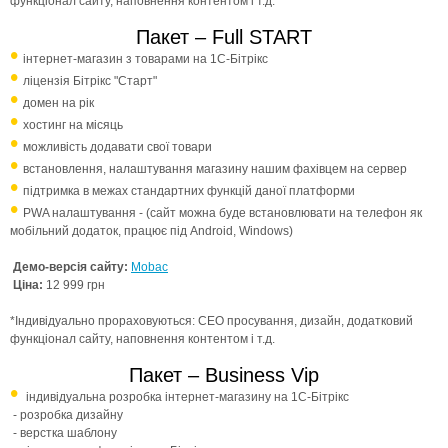
функціонал сайту, наповнення контентом і т.д.
Пакет – Full START
інтернет-магазин з товарами на 1С-Бітрікс
ліцензія Бітрікс "Старт"
домен на рік
хостинг на місяць
можливість додавати свої товари
встановлення, налаштування магазину нашим фахівцем на сервер
підтримка в межах стандартних функцій даної платформи
PWA налаштування - (сайт можна буде встановлювати на телефон як
мобільний додаток, працює під Android, Windows)
Демо-версія сайту:
Mobac
Ціна:
12 999 грн
*Індивідуально прораховуються: СЕО просування, дизайн, додатковий
функціонал сайту, наповнення контентом і т.д.
Пакет – Business Vip
індивідуальна розробка інтернет-магазину на 1С-Бітрікс
- розробка дизайну
- верстка шаблону