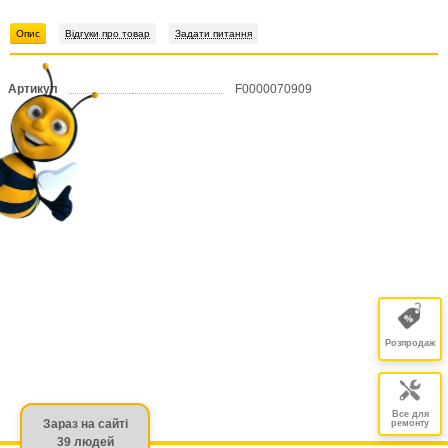
Опис
Відгуки про товар
Задати питання
Артикул
F0000070909
Розпродаж
Все для
Зараз на сайті
ремонту
39 людей