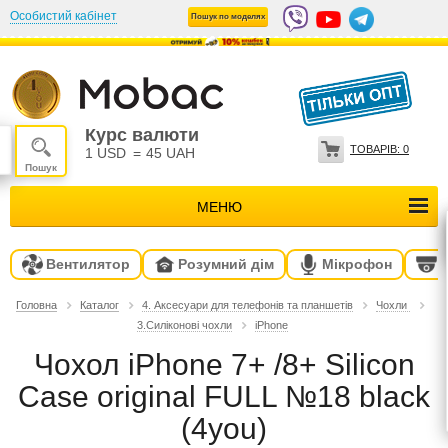
Особистий кабінет
Пошук по моделях
Курс валюти
ТОВАРІВ:
0
1 USD
=
45 UAH
МЕНЮ
Вентилятор
Розумний дім
Мікрофон
Головна
Каталог
4. Аксесуари для телефонів та планшетів
Чохли
3.Силіконові чохли
iPhone
Чохол iPhone 7+ /8+ Silicon
Case original FULL №18 black
(4you)