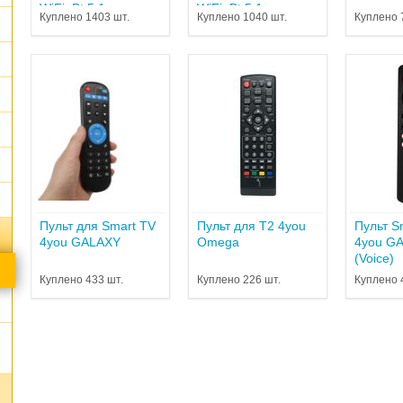
WiFi, Bt 5.1,
WiFi, Bt 5.1,
Куплено 1403 шт.
Куплено 1040 шт.
Куплено 
Allwinner H618,64
Allwinner H618,64
bit, Android 12...
bit, Android 12...
Пульт для Smart TV
Пульт для T2 4you
Пульт S
4you GALAXY
Omega
4you G
(Voice)
Куплено 433 шт.
Куплено 226 шт.
Куплено 