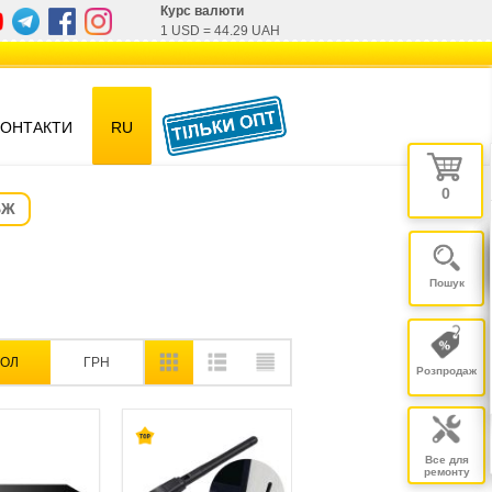
Курс валюти
1 USD
=
44.29 UAH
КОНТАКТИ
RU
0
БЖ
ОЛ
ГРН
Розпродаж
Все для
ремонту