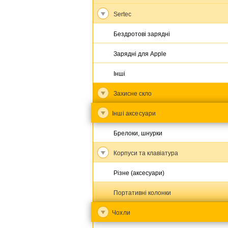
Sertec
Бездротові зарядні
Зарядні для Apple
Інші
Захисне скло
Інші аксесуари
Брелоки, шнурки
Корпуси та клавіатура
Різне (аксесуари)
Портативні колонки
Чохли