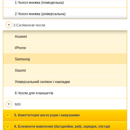
1.Чохол-книжка (помодельна)
2.Чохол-книжка (універсальна)
3.Силіконові чохли
Huawei
iPhone
Samsung
Xiaomi
Універсальний силікон і накладки
6.Чохли для планшетів
MIX
5. Комп'ютерні аксесуари і навушники
6. Елементи живлення (батарейки, акб), зарядні, ліхтарі