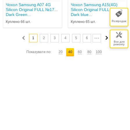
Чохол Samsung A07 4G
Чохол Samsung A15(4G)
Silicon Original FULL №17
Silicon Original FULL №14
Dark Green...
Dark blue...
Куплено 66 шт.
Куплено 65 шт.
Розпродаж
1
2
3
4
5
6
Все для
ремонту
Показувати по:
20
40
60
80
100
НА ГОЛОВНУ