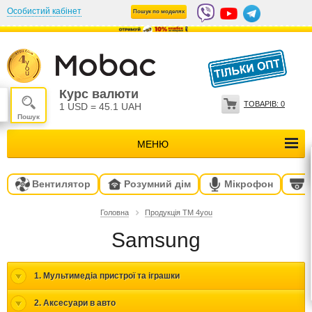
Особистий кабінет
Пошук по моделях
Курс валюти
ТОВАРІВ:
0
1 USD
=
45.1 UAH
МЕНЮ
Вентилятор
Розумний дім
Мікрофон
Головна
Продукція ТМ 4you
Samsung
1. Мультимедіа пристрої та іграшки
2. Аксесуари в авто