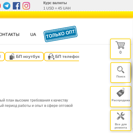
Курс валюты
1 USD
=
45 UAH
ОНТАКТЫ
UA
0
П
БП ноутбук
БП телефон
ый план высокие требования к качеству
Распродажа
ый период работы и опыт в сфере оптовой
Все для
ремонта