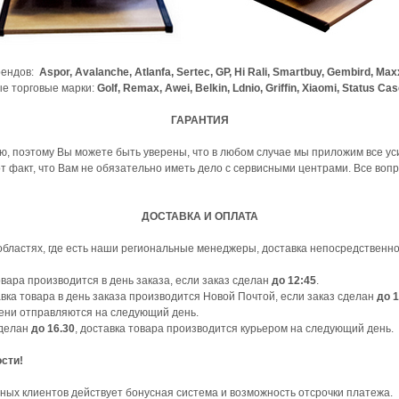
рендов:
Aspor, Avalanche, Atlanfa, Sertec, GP, Hi Rali, Smartbuy, Gembird, M
ые торговые марки:
Golf, Remax, Awei, Belkin, Ldnio, Griffin, Xiaomi, Status Ca
ГАРАНТИЯ
, поэтому Вы можете быть уверены, что в любом случае мы приложим все ус
т факт, что Вам не обязательно иметь дело с сервисными центрами. Все во
ДОСТАВКА И ОПЛАТА
областях, где есть наши региональные менеджеры, доставка непосредственно
вара производится в день заказа, если заказ сделан
до
12:45
.
ка товара в день заказа производится Новой Почтой, если заказ сделан
до
1
ени отправляются на следующий день.
сделан
до
16.30
, доставка товара производится курьером на следующий день.
сти!
нных клиентов действует бонусная система и возможность отсрочки платежа.