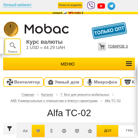
Личный кабинет
Поиск по моделям
Курс валюты
ТОВАРОВ:
0
1 USD
=
44.29 UAH
МЕНЮ
Вентилятор
Умный дом
Микрофон
Ка
Главная
Каталог
7. Все для ремонта мобильных
АКБ Универсальные к планшетам и блютуз гарнитурам
Alfa TC-02
Alfa TC-02
ДОЛ
ГРН