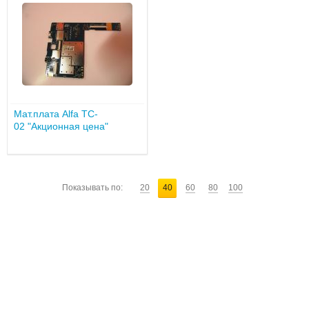
Мат.плата Alfa TC-
02 "Акционная цена"
Показывать по:
20
40
60
80
100