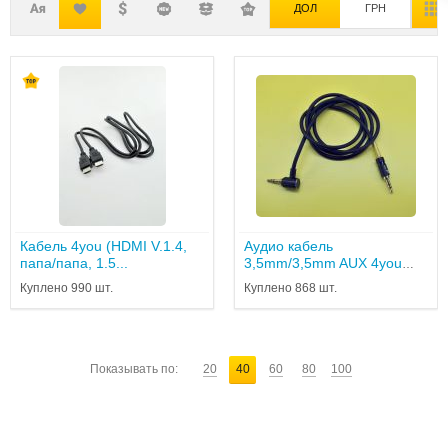
ДОЛ
ГРН
Кабель 4you (HDMI V.1.4,
Аудио кабель
папа/папа, 1.5...
3,5mm/3,5mm AUX 4you
Gatino 1m черный (от10...
Куплено 990 шт.
Куплено 868 шт.
Показывать по:
20
40
60
80
100