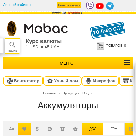
Личный кабинет
Поиск по моделям
Курс валюты
ТОВАРОВ:
0
1 USD
=
45 UAH
МЕНЮ
Вентилятор
Умный дом
Микрофон
Ка
Главная
Продукция ТМ 4you
Аккумуляторы
ДОЛ
ГРН