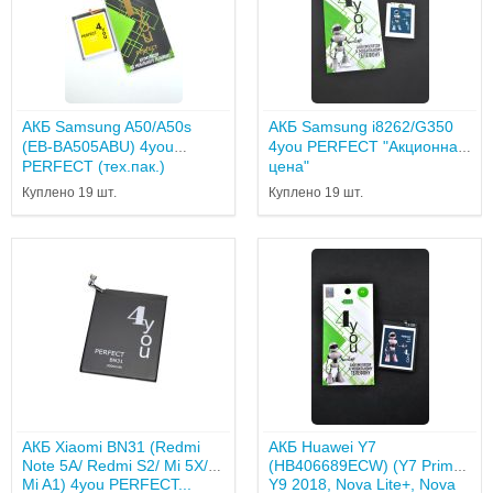
АКБ Samsung A50/A50s
АКБ Samsung i8262/G350
(EB-BA505ABU) 4you
4you PERFECT "Акционная
PERFECT (тех.пак.)
цена"
Куплено 19 шт.
Куплено 19 шт.
АКБ Xiaomi BN31 (Redmi
АКБ Huawei Y7
Note 5A/ Redmi S2/ Mi 5X/
(HB406689ECW) (Y7 Prime,
Mi A1) 4you PERFECT...
Y9 2018, Nova Lite+, Nova