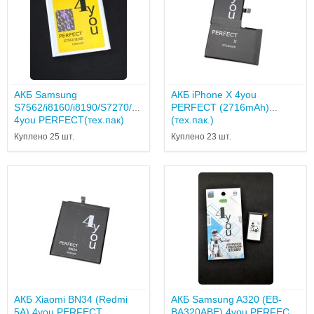
АКБ Samsung
АКБ iPhone X 4you
S7562/i8160/i8190/S7270/S7272/S7262/J105
PERFECT (2716mAh)
4you PERFECT(тех.пак)
(тех.пак.)
Куплено 25 шт.
Куплено 23 шт.
АКБ Xiaomi BN34 (Redmi
АКБ Samsung A320 (EB-
5A) 4you PERFECT
BA320ABE) 4you PERFECT