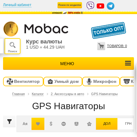
Личный кабинет
Поиск по моделям
Курс валюты
ТОВАРОВ:
0
1 USD
=
44.29 UAH
МЕНЮ
Вентилятор
Умный дом
Микрофон
Ка
Главная
Каталог
2. Аксессуары в авто
GPS Навигаторы
GPS Навигаторы
ДОЛ
ГРН