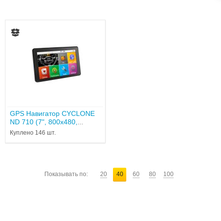
GPS Навигатор СYCLONE
ND 710 (7", 800х480,
256Mб опер., 8Гб внутр.
Куплено 146 шт.
пам., Mstar MSB2531, 12...
Показывать по:
20
40
60
80
100