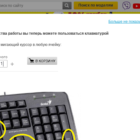
Поиск по моделям
Больше не показ
★
ства работы вы теперь можете пользоваться клавиатурой
ТАЛОГ
ПОСТУПЛЕНИЯ
ЦЕНА НЕДЕЛИ
О НАС
К
 мигающий курсор в любую ячейку:
Микрофон
Камера
Автоароматы
ИБ