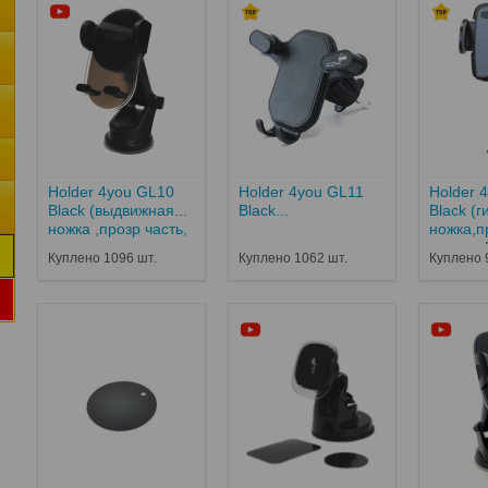
Holder 4you GL10
Holder 4you GL11
Holder 
Black (выдвижная
Black...
Black (
ножка ,прозр часть,
ножка,п
присоска,классический
крепеж 
Куплено 1096 шт.
Куплено 1062 шт.
Куплено 
крепеж,РРЦ-267...