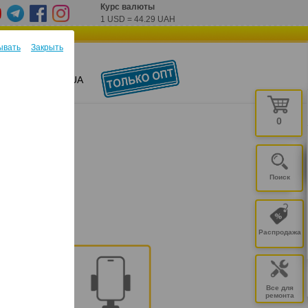
Курс валюты
1 USD
=
44.29 UAH
ывать
Закрыть
ОНТАКТЫ
UA
0
П
Распродажа
Все для
ремонта