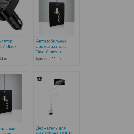
улятор
Автомобильный
87 Black
ароматизатор
"4you" океан
94 шт.
Куплено 93 шт.
Держатель для
бильный
смартфона HOCO
затор