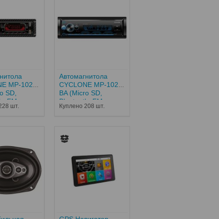
нитола
Автомагнитола
E MP-1028
CYCLONE MP-1024
ro SD,
BA (Micro SD,
h, FM,
Bluetooth, FM,
228 шт.
Куплено 208 шт.
.
USB,12...
бильная
GPS Навигатор