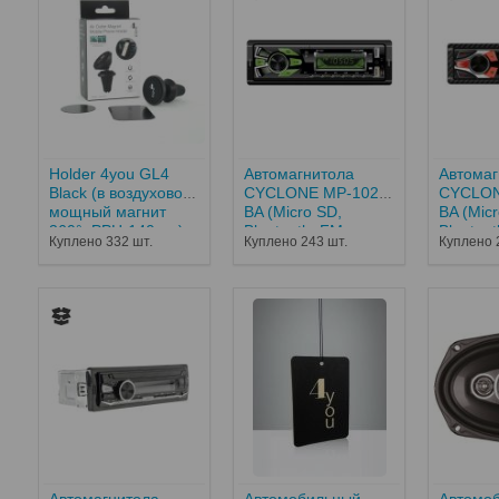
Holder 4you GL4
Автомагнитола
Автомаг
Black (в воздуховод,
CYCLONE MP-1027
CYCLON
мощный магнит
BA (Micro SD,
BA (Mic
360°, РРЦ-140грн)
Bluetooth, FM,
Bluetoot
Куплено 332 шт.
Куплено 243 шт.
Куплено 
(от10...
USB,12...
USB,12..
Автомагнитола
Автомобильный
Автомо