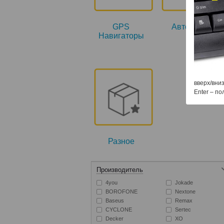
GPS
Автосвет
Навигаторы
вверх/вниз
Enter – по
Разное
Производитель
4you
Jokade
BOROFONE
Nextone
Baseus
Remax
CYCLONE
Sertec
Decker
XO