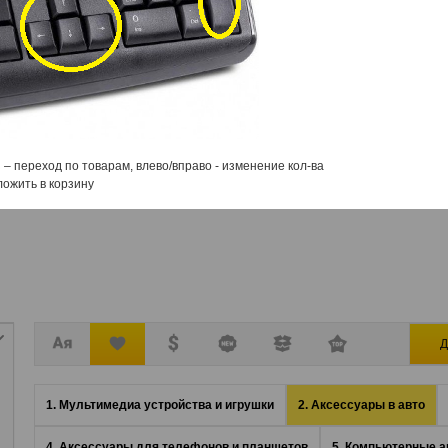
FM
Автомагнитолы
Акустика
Виде
Модуляторы
и а
 – переход по товарам, влево/вправо - изменение кол-ва
ложить в корзину
Д
1. Мультимедиа устройства и игрушки
2. Аксессуары в авто
4. Аксессуары для телефонов и планшетов
5. Компьютерные а