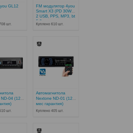
4you GL12
FM модулятор 4you
Smart X3 (PD 30W+
2 USB, PPS, MP3, bt
5.0...
708 шт.
Куплено 610 шт.
нитола
Автомагнитола
 ND-04 (12
Nextone ND-01 (12
антия)
мес гарантия)
510 шт.
Куплено 405 шт.