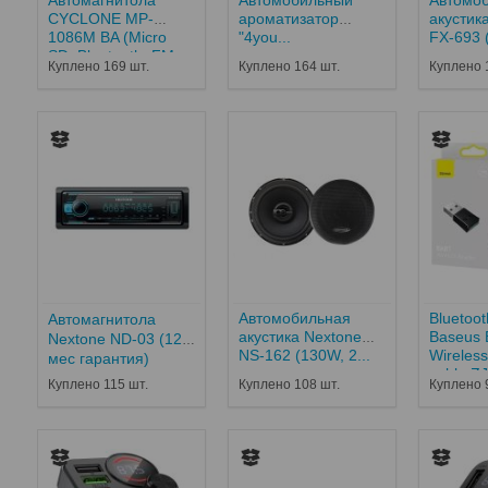
CYCLONE MP-
ароматизатор
акусти
1086M BA (Micro
"4you...
FX-693 (
SD, Bluetooth, FM,
Куплено 169 шт.
Куплено 164 шт.
Куплено 
USB,12...
Автомобильная
Bluetoo
Автомагнитола
акустика Nextone
Baseus
Nextone ND-03 (12
NS-162 (130W, 2...
Wireless
мес гарантия)
cable Z
Куплено 115 шт.
Куплено 108 шт.
Куплено 