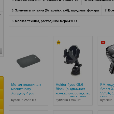
6. Элементы питания (батарейки, акб), зарядные, фонари
7. Вс
8. Мелкая техника, расходники, мерч 4YOU
Метал пластина к
Holder 4you GL6
FM моду
магнитному
Black (выдвижная
Smart X
Холдеру 4you...
ножка,присоска,классический
5V/3A, 
крепеж, РРЦ - 223...
MP3, bt 
Куплено 2555 шт.
Куплено 1794 шт.
Куплено 
Гарантия