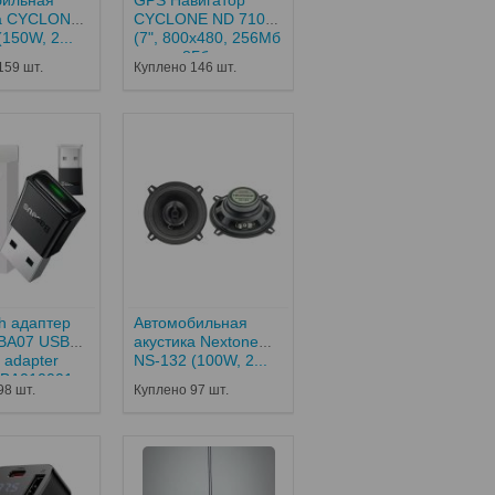
ка CYCLONE
СYCLONE ND 710
150W, 2...
(7", 800х480, 256Mб
опер., 8Гб внутр.
159 шт.
Куплено 146 шт.
пам., Mstar
MSB2531, 12...
th адаптер
Автомобильная
 BA07 USB
акустика Nextone
 adapter
NS-132 (100W, 2...
JBA010001...
98 шт.
Куплено 97 шт.