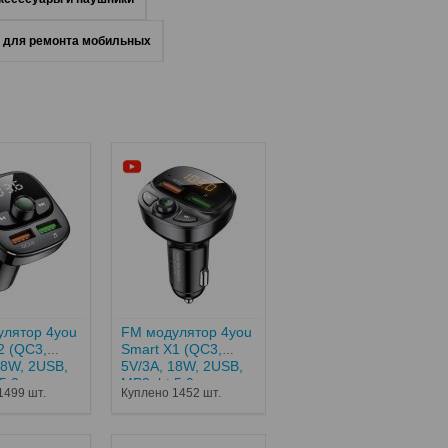
е для ремонта мобильных
лятор 4you
FM модулятор 4you
2 (QC3,
Smart X1 (QC3,
18W, 2USB,
5V/3A, 18W, 2USB,
5.0,
MP3, bt 5.0,
1499 шт.
Куплено 1452 шт.
 12...
Гарантия 12...