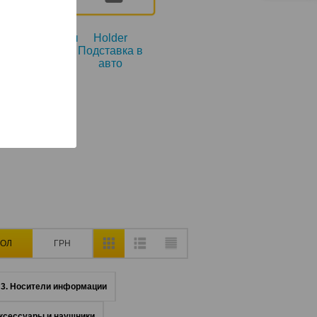
орегистраторы
Holder
ксессуары
Подставка в
авто
ОЛ
ГРН
3. Носители информации
ксессуары и наушники