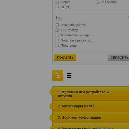
Gemix
Без бренда
HOCO
Тип
Bluetooth адаптер
GPS трекер
Автомобильный аро...
Подставка/держате...
Полотенце
ПОКАЗАТЬ
СБРОСИТЬ
1. Мультимедиа устройства и
игрушки
2. Аксессуары в авто
3. Носители информации
4. Аксессуары для телефонов и