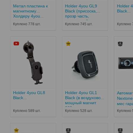
Метал пластина к
Holder 4you GL9
Holder 
магнитному
Black (присоска,
Black...
Холдеру 4you...
прозр часть,
компактный,
Куплено 778 шт.
Куплено 745 шт.
Куплено 
мощный магнит
360°, РРЦ-283...
Holder 4you GL8
Holder 4you GL1
Автомаг
Black...
Black (в воздуховод,
Nextone
мощный магнит
мес гар
360...
Куплено 589 шт.
Куплено 528 шт.
Куплено 