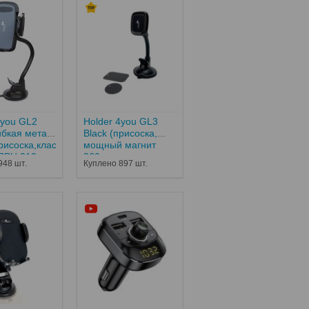
4you GL2
Holder 4you GL3
гибкая метал
Black (присоска,
рисоска,классический
мощный магнит
РРЦ 212...
360...
948 шт.
Куплено 897 шт.