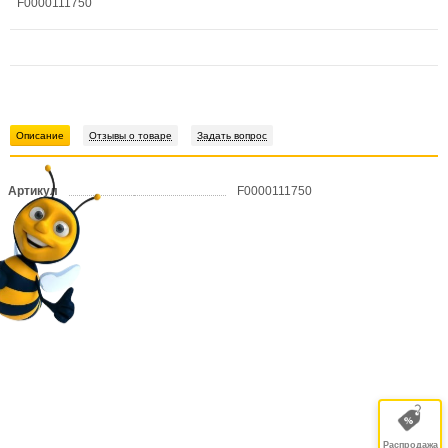
F0000111750
Описание
Отзывы о товаре
Задать вопрос
Артикул
F0000111750
Распродажа