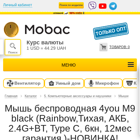
Личный кабинет
Поиск по моделям
Курс валюты
ТОВАРОВ:
0
1 USD
=
44.29 UAH
МЕНЮ
Вентилятор
Умный дом
Микрофон
Ка
Главная
Каталог
5. Компьютерные аксессуары и наушники
Мыши
Мышь беспроводная 4you M9
black (Rainbow,Тихая, АКБ,
2.4G+BT, Type C, 6кн, 12мес
гарантия )-НОВИНКА!