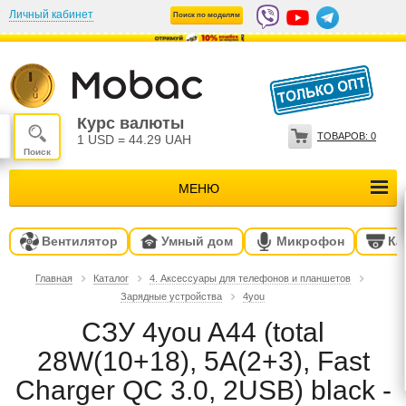
Личный кабинет
Поиск по моделям
Курс валюты
ТОВАРОВ:
0
1 USD
=
44.29 UAH
МЕНЮ
Вентилятор
Умный дом
Микрофон
Ка
Главная
Каталог
4. Аксессуары для телефонов и планшетов
Зарядные устройства
4you
CЗУ 4you A44 (total
28W(10+18), 5A(2+3), Fast
Charger QC 3.0, 2USB) black -