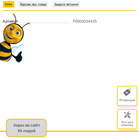
Опис
Відгуки про товар
Задати питання
Артикул
F0000034435
Розпродаж
Все для
Зараз на сайті
ремонту
94 людей