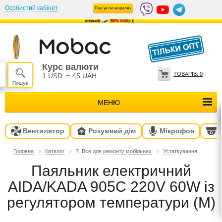
Особистий кабінет
Пошук по моделях
Курс валюти
ТОВАРІВ:
0
1 USD
=
45 UAH
МЕНЮ
Вентилятор
Розумний дім
Мікрофон
Головна
Каталог
7. Все для ремонту мобільних
Устаткування
Паяльник електричний
AIDA/KADA 905C 220V 60W із
регулятором температури (M)