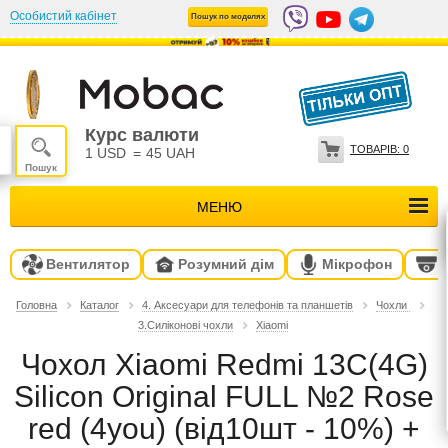
Особистий кабінет
Пошук по моделях
Курс валюти
ТОВАРІВ:
0
1 USD
=
45 UAH
МЕНЮ
Вентилятор
Розумний дім
Мікрофон
Головна
Каталог
4. Аксесуари для телефонів та планшетів
Чохли
3.Силіконові чохли
Xiaomi
Чохол Xiaomi Redmi 13C(4G)
Silicon Original FULL №2 Rose
red (4you) (від10шт - 10%) +