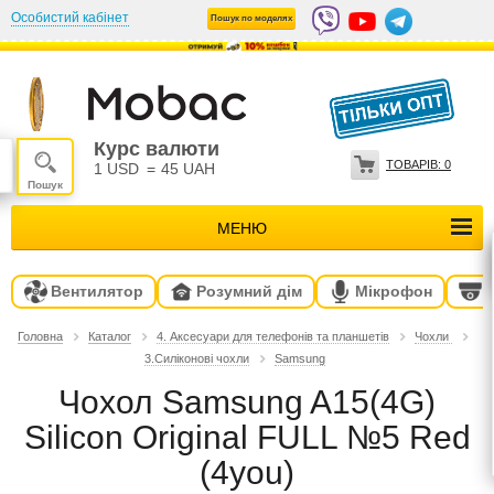
Особистий кабінет
Пошук по моделях
Курс валюти
ТОВАРІВ:
0
1 USD
=
45 UAH
МЕНЮ
Вентилятор
Розумний дім
Мікрофон
Головна
Каталог
4. Аксесуари для телефонів та планшетів
Чохли
3.Силіконові чохли
Samsung
Чохол Samsung A15(4G)
Silicon Original FULL №5 Red
(4you)