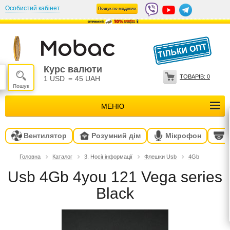
Особистий кабінет
Пошук по моделях
Курс валюти
ТОВАРІВ:
0
1 USD
=
45 UAH
МЕНЮ
Вентилятор
Розумний дім
Мікрофон
Головна
Каталог
3. Носії інформації
Флешки Usb
4Gb
Usb 4Gb 4you 121 Vega series
Black