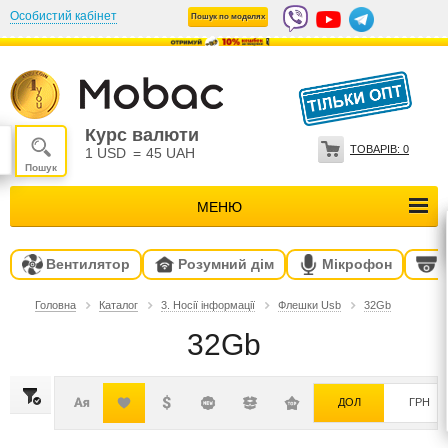
Особистий кабінет
Пошук по моделях
Курс валюти
ТОВАРІВ:
0
1 USD
=
45 UAH
МЕНЮ
Вентилятор
Розумний дім
Мікрофон
Головна
Каталог
3. Носії інформації
Флешки Usb
32Gb
32Gb
ДОЛ
ГРН