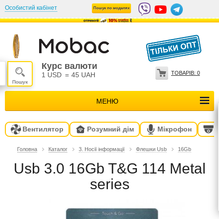
Особистий кабінет
Пошук по моделях
Курс валюти
ТОВАРІВ:
0
1 USD
=
45 UAH
МЕНЮ
Вентилятор
Розумний дім
Мікрофон
Головна
Каталог
3. Носії інформації
Флешки Usb
16Gb
Usb 3.0 16Gb T&G 114 Metal
series