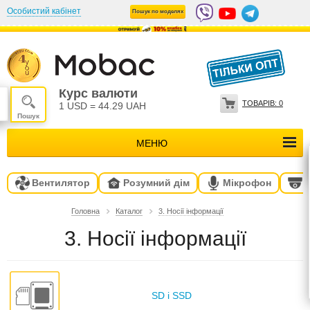
Особистий кабінет
Пошук по моделях
Курс валюти
ТОВАРІВ:
0
1 USD
=
44.29 UAH
МЕНЮ
Вентилятор
Розумний дім
Мікрофон
Головна
Каталог
3. Носії інформації
3. Носії інформації
SD і SSD