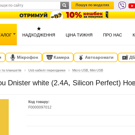
Пошук по моделях
★
ТАЛОГ
НАДХОДЖЕННЯ
ЦІНА ТИЖНЯ
ПРО НАС
м
Мікрофон
Камера
Автоаромати
Д
в та планшетів
Usb кабелі і перехідники
Micro USB, Mini USB
 Dnister white (2.4A, Silicon Perfect) Но
Код товару:
F0000097012