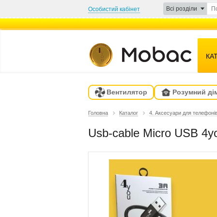
Всі розділи
Особистий кабінет
КА
Вентилятор
Розумний ді
Головна
Каталог
4. Аксесуари для телефоні
Usb-cable Micro USB 4you