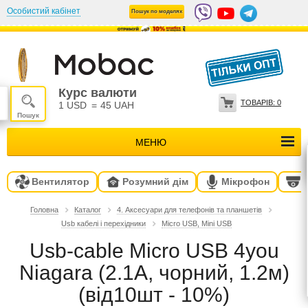
Особистий кабінет
Пошук по моделях
Курс валюти
ТОВАРІВ:
0
1 USD
=
45 UAH
МЕНЮ
Вентилятор
Розумний дім
Мікрофон
Головна
Каталог
4. Аксесуари для телефонів та планшетів
Usb кабелі і перехідники
Micro USB, Mini USB
Usb-cable Micro USB 4you
Niagara (2.1A, чорний, 1.2м)
(від10шт - 10%)