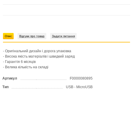
Опис
Відгуки про товар
Задати питання
- Оригінальний дизайн і дорога упаковка
- Висока якість матеріалів і швидкий заряд
- Гарантія 6 місяців
- Велика кількість на складі
Артикул
F0000080895
Тип
USB - MicroUSB