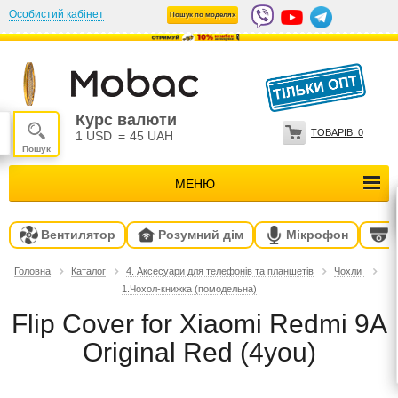
Особистий кабінет
Пошук по моделях
Курс валюти
ТОВАРІВ:
0
1 USD
=
45 UAH
МЕНЮ
Вентилятор
Розумний дім
Мікрофон
Головна
Каталог
4. Аксесуари для телефонів та планшетів
Чохли
1.Чохол-книжка (помодельна)
Flip Cover for Xiaomi Redmi 9A
Original Red (4you)