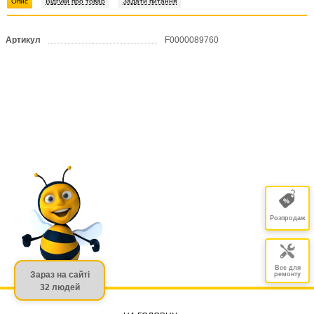
Опис
Відгуки про товар
Задати питання
Артикул
F0000089760
Розпродаж
Все для
Зараз на сайті
ремонту
32 людей