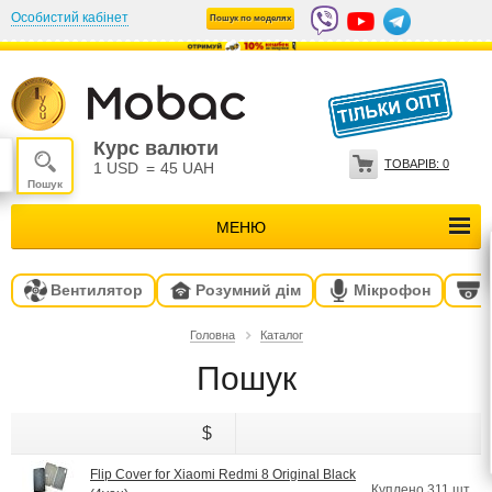
Особистий кабінет
Пошук по моделях
Курс валюти
ТОВАРІВ:
0
1 USD
=
45 UAH
МЕНЮ
Вентилятор
Розумний дім
Мікрофон
Головна
Каталог
Пошук
Flip Cover for Xiaomi Redmi 8 Original Black
Куплено 311 шт.