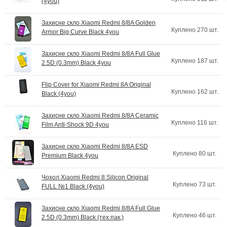
(4you)
Захисне скло Xiaomi Redmi 8/8A Golden
Куплено 270 шт.
Armor Big Curve Black 4you
Захисне скло Xiaomi Redmi 8/8A Full Glue
Куплено 187 шт.
2.5D (0.3mm) Black 4you
Flip Cover for Xiaomi Redmi 8A Original
Куплено 162 шт.
Black (4you)
Захисне скло Xiaomi Redmi 8/8A Ceramic
Куплено 116 шт.
Film Anti-Shock 9D 4you
Захисне скло Xiaomi Redmi 8/8A ESD
Куплено 80 шт.
Premium Black 4you
Чохол Xiaomi Redmi 8 Silicon Original
Куплено 73 шт.
FULL №1 Black (4you)
Захисне скло Xiaomi Redmi 8/8A Full Glue
Куплено 46 шт.
2.5D (0.3mm) Black (тех.пак.)