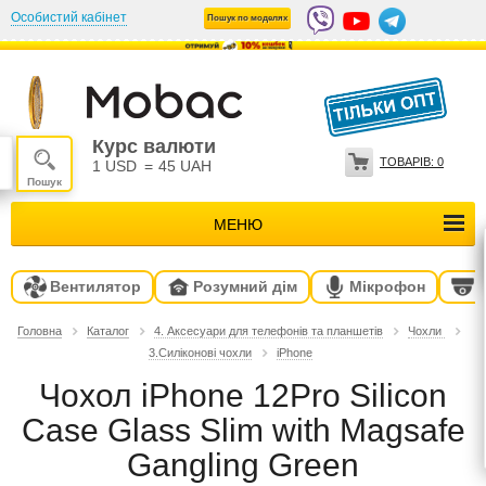
Особистий кабінет
Пошук по моделях
Курс валюти
ТОВАРІВ:
0
1 USD
=
45 UAH
МЕНЮ
Вентилятор
Розумний дім
Мікрофон
Головна
Каталог
4. Аксесуари для телефонів та планшетів
Чохли
3.Силіконові чохли
iPhone
Чохол iPhone 12Pro Silicon
Case Glass Slim with Magsafe
Gangling Green