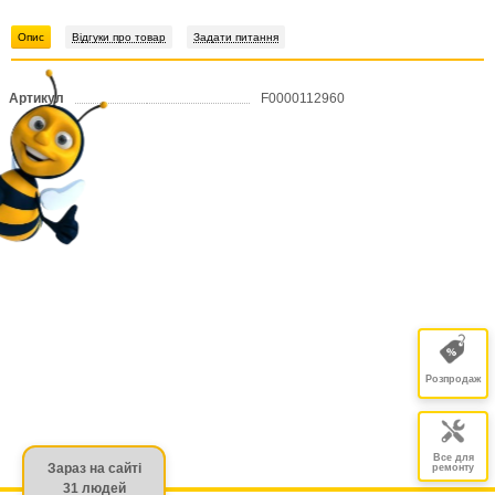
Опис
Відгуки про товар
Задати питання
Артикул
F0000112960
Розпродаж
Все для
Зараз на сайті
ремонту
31 людей