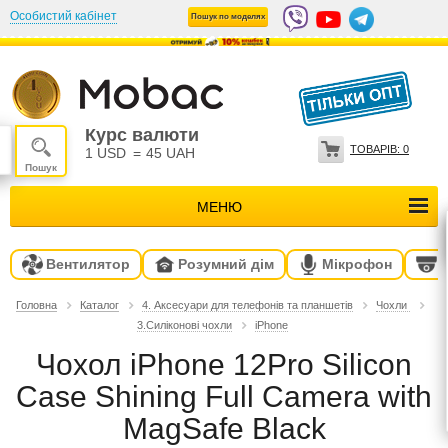
Особистий кабінет
Пошук по моделях
Курс валюти
ТОВАРІВ:
0
1 USD
=
45 UAH
МЕНЮ
Вентилятор
Розумний дім
Мікрофон
Головна
Каталог
4. Аксесуари для телефонів та планшетів
Чохли
3.Силіконові чохли
iPhone
Чохол iPhone 12Pro Silicon
Case Shining Full Camera with
MagSafe Black