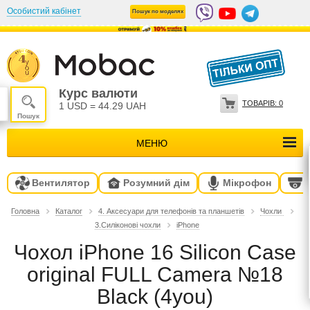
Особистий кабінет
Пошук по моделях
Курс валюти
ТОВАРІВ:
0
1 USD
=
44.29 UAH
МЕНЮ
Вентилятор
Розумний дім
Мікрофон
Головна
Каталог
4. Аксесуари для телефонів та планшетів
Чохли
3.Силіконові чохли
iPhone
Чохол iPhone 16 Silicon Case
original FULL Camera №18
Black (4you)