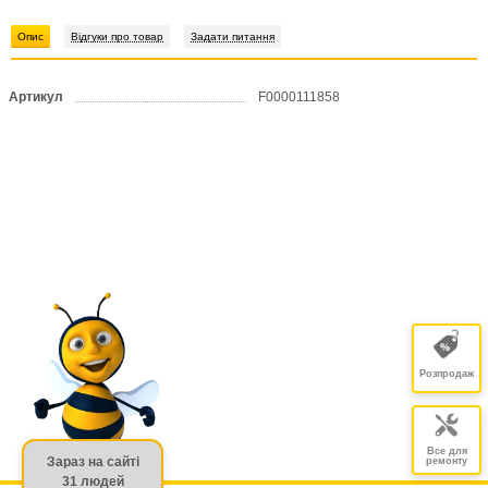
Опис
Відгуки про товар
Задати питання
Артикул
F0000111858
Розпродаж
Все для
Зараз на сайті
ремонту
31 людей