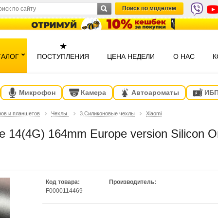
Поиск по моделям
★
ТАЛОГ
ПОСТУПЛЕНИЯ
ЦЕНА НЕДЕЛИ
О НАС
К
Микрофон
Камера
Автоароматы
ИБ
нов и планшетов
Чехлы
3.Силиконовые чехлы
Xiaomi
e 14(4G) 164mm Europe version Silicon O
Код товара:
Производитель:
F0000114469