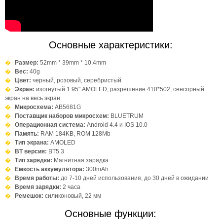
Основные характеристики:
Размер:
52mm * 39mm * 10.4mm
Вес:
40g
Цвет:
черный, розовый, серебристый
Экран:
изогнутый 1.95" AMOLED, разрешение 410*502, сенсорный
экран на весь экран
Микросхема:
AB5681G
Поставщик наборов микросхем:
BLUETRUM
Операционная система:
Android 4.4 и IOS 10.0
Память:
RAM 184KB, ROM 128Mb
Тип экрана:
AMOLED
BT версия:
BT5.3
Тип зарядки:
Магнитная зарядка
Ёмкость аккумулятора:
300mAh
Время работы:
до 7-10 дней использования, до 30 дней в ожидании
Время зарядки:
2 часа
Ремешок:
силиконовый, 22 мм
Основные функции: