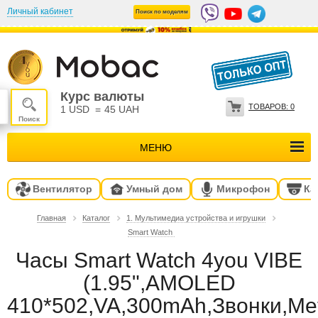
Личный кабинет
Поиск по моделям
Курс валюты
ТОВАРОВ:
0
1 USD
=
45 UAH
МЕНЮ
Вентилятор
Умный дом
Микрофон
Ка
Главная
Каталог
1. Мультимедиа устройства и игрушки
Smart Watch
Часы Smart Watch 4you VIBE
(1.95",AMOLED
410*502,VA,300mAh,Звонки,Me